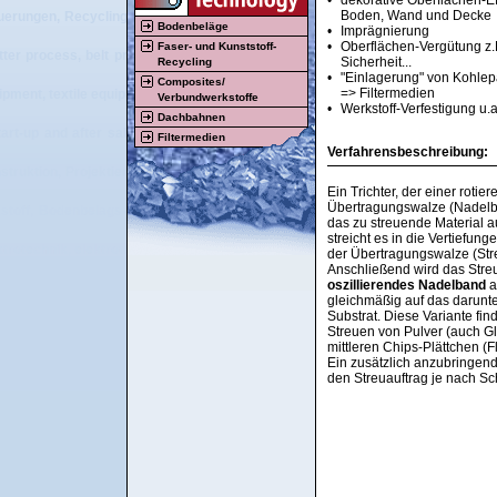
•
dekorative Oberflächen-Ef
Boden, Wand und Decke
uerungen, Recyclingmaschinen, Beschichtungsmaschinen, Textilmaschinen, Vl
Bodenbeläge
•
Imprägnierung
•
Oberflächen-Vergütung z.B
Faser- und Kunststoff-
tter process, belt press, double belt press, flooring, resilient flooring, carpet
Sicherheit...
Recycling
•
"Einlagerung" von Kohlepa
Composites/
=> Filtermedien
ipment, textile equipment, nonwoven equipment, plastic equipment, rubber equip
Verbundwerkstoffe
•
Werkstoff-Verfestigung u.a
Dachbahnen
tart-up and after sales service of tailor made machinery and plants for the pla
Filtermedien
Verfahrensbeschreibung:
struktion, Projektierung, Beratung, Vertrieb, Herstellung, Montage, Inbetri
Ein Trichter, der einer rotie
Übertragungswalze (Nadelba
stoff, Bodenbelags-, Recycling-, Textil- und Vliesstoffbereich, Streumaschi
das zu streuende Material au
streicht es in die Vertiefu
ktrotechnik, elektrotechnische Visualisierung, elektrische Steuerungen, Recy
der Übertragungswalze (Str
Anschließend wird das Streu
oszillierendes Nadelband
a
gleichmäßig auf das darunt
Substrat. Diese Variante fi
Streuen von Pulver (auch Gli
mittleren Chips-Plättchen (F
Ein zusätzlich anzubringen
den Streuauftrag je nach Sc